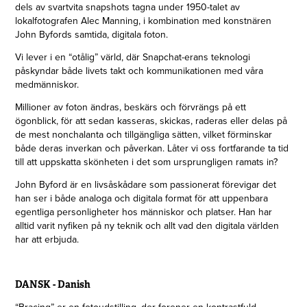
dels av svartvita snapshots tagna under 1950-talet av
lokalfotografen Alec Manning, i kombination med konstnären
John Byfords samtida, digitala foton.
Vi lever i en “otålig” värld, där Snapchat-erans teknologi
påskyndar både livets takt och kommunikationen med våra
medmänniskor.
Millioner av foton ändras, beskärs och förvrängs på ett
ögonblick, för att sedan kasseras, skickas, raderas eller delas på
de mest nonchalanta och tillgängliga sätten, vilket förminskar
både deras inverkan och påverkan. Låter vi oss fortfarande ta tid
till att uppskatta skönheten i det som ursprungligen ramats in?
John Byford är en livsåskådare som passionerat förevigar det
han ser i både analoga och digitala format för att uppenbara
egentliga personligheter hos människor och platser. Han har
alltid varit nyfiken på ny teknik och allt vad den digitala världen
har att erbjuda.
DANSK - Danish
“Bracing” er en fotoudstilling, der forener en kontrastfuld