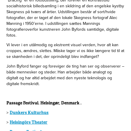
socialhistorisk billedsamling i en skildring af den engelske kystby
Skegness på tværs af årtier. Udstillingen består af sort/hvide
fotografier, der er taget af den lokale Skegness fortograf Alec
Manning i 1950’erne. I udstillingen sættes Mannings
fotografieroverfor kunstneren John Byfords samtidige, digitale
fotos.
Vi lever i en utålmodig og ekstremt visuel verden, hvor alt kan
croppes, ændres, slettes. Måske tager vi os ikke længere tid til at
se skønheden i det, der oprindeligt blev indfanget?
John Byford fanger og foreviger de ting han ser og observerer –
både mennesker og steder. Han arbejder både analogt og
digitalt og har altid arbejdet med den nyeste teknologis og
digitale fremskridt.
Passage Festival. Helsingør, Denmark .
>
Dunkers Kulturhus
>
Helsingörs Theater